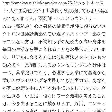
http://canokay.nishiokasayoko.com/76-2/ポットキャス
ト: 人生薔薇色ラジオ出演長く飲み続けてもよい薬な
んてありません」薬剤師・ヘルスカウンセラー
Price（税込み）心と身体の健康ラボ薬に頼らないメ
タトロン健康診断薬の使い過ぎをストップ！薬を使
っていない方は、不調知らずの免疫力が高い身体を
毎日の生活から手に入れることをお手伝いしていま
す。リアルに会える方には波動療法メタトロンもお
勧めです。薬剤師によるカウンセリング心と身体は
一つ、薬学だけでなく、心理学も大学にて基礎から
学びカウンセリングを実践してきた実力で、あなた
が真に健康を手に入れるお手伝いをしています。今
を生きる「いま活」棺おけワーク最期を考えること
は、今を生きることに繋がります。終活、エンディ
ングノートを進め、幸せな未来をイメージして完成