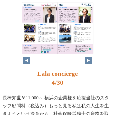
4
5
Lala concierge
4/30
長橋知世￥11,000～ 横浜の企業様を応援当社のスタ
ッフ顧問料（税込み）もっと見る私は私の人生を生
きようという決意から、社会保険労務士の資格を取